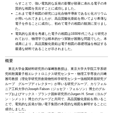
らすことで、強い電気的な反発の影響が顕著に表れる電子の本
質的な相図を見出すことに成功しました。
これまで電子相図の研究には化合物半導体であるヒ化ガリウム
が用いられてきましたが、高品質酸化亜鉛を用いてより希薄な
電子を作ることに成功し、初めて電子の相図の観測に至りまし
た。
電気的な反発を考慮した電子の相図は1930年代ごろより研究さ
れており、物理学では根本的かつ実験が困難な問題でした。本
成果により、高品質酸化亜鉛は電子相図の基礎理論を検証する
最適な材料であることが示されました。
概要
東北大学金属材料研究所の塚﨑敦教授は、東京大学大学院工学系研
究科附属量子相エレクトロニクス研究センター・物理工学専攻の川﨑
雅司教授（理化学研究所創発物性科学研究センター強相関界面研究グ
ループ グループディレクター）が率いる研究グループ、カリフォル
ニア工科大学のJoseph Falson（ジョセフ・フォルソン）博士のグル
ープおよびマックス・プランク固体研究所のJurgen H. Smet（ヨルグ
ン・シメット）博士のグループと共同で、高品質酸化亜鉛を用いるこ
とで、電気的な反発が強い電子集団の本質的な相図を解明することに
成功しました。