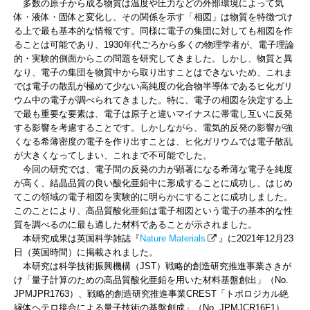
多数の原子から成る物質は温度や圧力などの外部環境によって気
体・液体・固体と変化し、その関係を示す「相図」は物質を特徴づけ
る上で最も基本的な情報です。同様に電子の集団に対しても相図を作
ることは可能であり、1930年代ごろから多くの物理学者が、電子理論
的・実験的側面からこの問題を研究してきました。しかし、物質と異
なり、電子の集団を物質中から取り出すことはできないため、これま
では電子の散乱が極めて少ない高純度の化合物半導体であるヒ化ガリ
ウム中の電子が調べられてきました。特に、電子の相図を決定する上
で最も重要な要素は、電子は原子と違いマイナスに帯電し互いに反発
する影響を考慮することです。しかしながら、電気的反発の影響が強
くなる希薄密度の電子を作り出すことは、ヒ化ガリウムでは電子散乱
が大きくなってしまい、これまで不可能でした。
今回の研究では、電子間の反発の力が顕著になる希薄な電子を純度
が高く、結晶品質の良い酸化亜鉛中に形成することに成功し、はじめ
てこの領域の電子相図を実験的に明らかにすることに成功しました。
このことにより、高品質酸化亜鉛は電子相図という電子の基本的な性
質を調べるのに最も適した材料であることが示されました。
本研究成果は英国科学雑誌『
Nature Materials
』に2021年12月23
日（英国時間）に掲載されました。
本研究は科学技術振興機構（JST）戦略的創造研究推進事業さきが
け「量子計算のための高品質酸化亜鉛を用いた材料基盤創出」（No.
JPMJPR1763）、戦略的創造研究推進事業CREST「トポロジカル絶
縁体ヘテロ接合による量子技術の基盤創成」（No. JPMJCR16F1）、