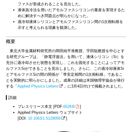
ファスが形成されることを見出した。
液体急冷法を用いたアモルファスシリコンの量産を実現するた
めに解決すべき問題点が明らかになった。
過冷却液体シリコンとアモルファスシリコン間の1次相転移を
示すと考えられる現象を観測した。
概要
東北大学金属材料研究所の岡田純平准教授、宇田聡教授を中心とす
る研究グループは、「静電浮遊法」を用いて、液体シリコン（Si）を
充分に過冷却させた状態を実現し、これを固化することによってアモ
ルファスSiができることを見出しました。さらに、この過冷却液体Si
とアモルファスSiの間の関係が「準安定相間の1次相転移」であるこ
とを実験的に明らかにしました。成果の詳細は米国物理学協会が発行
する「
Applied Physics Letters
」に3月4日付けで掲載されました。
詳細
プレスリリース本文 [PDF:
652KB
]
Applied Physics Letters ウェブサイト
[DOI:
10.1063/1.5129059
]