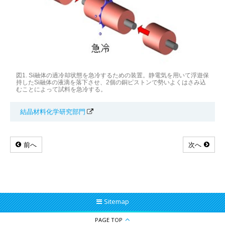
図1. Si融体の過冷却状態を急冷するための装置。静電気を用いて浮遊保
持したSi融体の液滴を落下させ、2個の銅ピストンで勢いよくはさみ込
むことによって試料を急冷する。
結晶材料化学研究部門
前へ
次へ
Sitemap
PAGE TOP