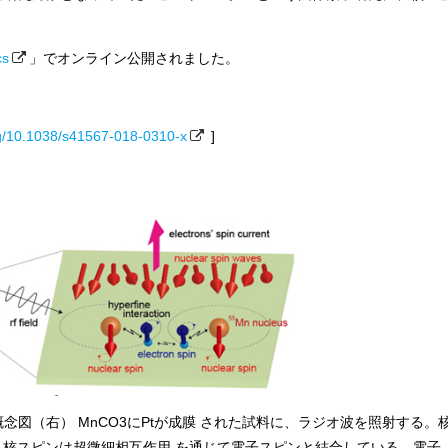
cs
」でオンライン公開されました。
org/10.1038/s41567-018-0310-x
]
図（右） MnCO3にPtが成膜 された試料に、ラジオ波を照射する。
。核スピンは超微細相互作用 を通じて電子スピンと結合している。電子