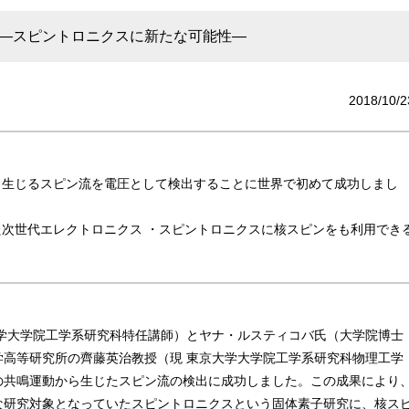
 ―スピントロニクスに新たな可能性―
2018/10/2
ら生じるスピン流を電圧として検出することに世界で初めて成功しまし
次世代エレクトロニクス ・スピントロニクスに核スピンをも利用でき
学大学院工学系研究科特任講師）とヤナ・ルスティコバ氏（大学院博士
高等研究所の齊藤英治教授（現 東京大学大学院工学系研究科物理工学
の共鳴運動から生じたスピン流の検出に成功しました。この成果により
な研究対象となっていたスピントロニクスという固体素子研究に、核ス