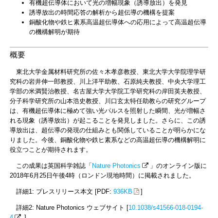
有機超伝導体において光の増幅現象（誘導放出）を発見
誘導放出の時間応答の解析から超伝導の機構を提案
銅酸化物や鉄ヒ素系高温超伝導体への応用によって高温超伝導
の機構解明が期待
概要
東北大学金属材料研究所の佐々木孝彦教授、東北大学大学院理学研
究科の岩井伸一郎教授、川上洋平助教、石原純夫教授、中央大学理工
学部の米満賢治教授、名古屋大学大学院工学研究科の岸田英夫教授、
分子科学研究所の山本浩史教授、川口玄太特任助教らの研究グループ
は、有機超伝導体に極めて強い光パルスを照射した瞬間、光が増幅さ
れる現象（誘導放出）が起こることを発見しました。さらに、この誘
導放出は、超伝導の発現の仕組みとも関係していることが明らかにな
りました。今後、銅酸化物や鉄ヒ素系などの高温超伝導の機構解明に
役立つことが期待されます。
この成果は英国科学雑誌「
Nature Photonics
」のオンライン版に
2018年6月25日午後4時（ロンドン現地時間）に掲載されました。
詳細1: プレスリリース本文 [PDF:
936KB
]
詳細2: Nature Photonics ウェブサイト [
10.1038/s41566-018-0194-
4
]