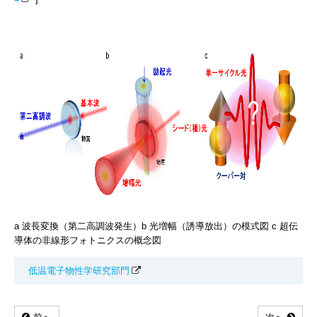
a 波長変換（第二高調波発生）b 光増幅（誘導放出）の模式図 c 超伝
導体の非線形フォトニクスの概念図
低温電子物性学研究部門