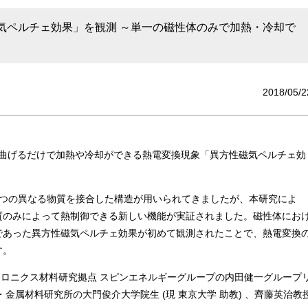
気ペルチェ効果」を観測 ～単一の磁性体のみで加熱・冷却で
2018/05/2
を曲げるだけで加熱や冷却ができる熱電変換現象「異方性磁気ペルチェ効
つの異なる物質を接合した構造が用いられてきましたが、本研究によ
質のみによって熱制御できる新しい機能が実証されました。磁性体にお
であった異方性磁気ペルチェ効果が初めて観測されたことで、熱電変換
す。
ントロニクス材料研究拠点 スピンエネルギーグループの内田健一グループ
金属材料研究所の大門俊介大学院生 (現 東京大学 助教) 、齊藤英治教