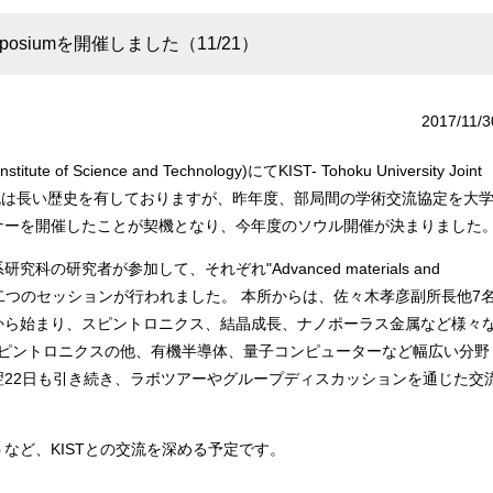
t Symposiumを開催しました（11/21）
2017/11/3
f Science and Technology)にてKIST- Tohoku University Joint
学術交流は長い歴史を有しておりますが、昨年度、部局間の学術交流協定を大
ナーを開催したことが契機となり、今年度のソウル開催が決まりました
究者が参加して、それぞれ"Advanced materials and
n health care"の二つのセッションが行われました。 本所からは、佐々木孝彦副所長他7
から始まり、スピントロニクス、結晶成長、ナノポーラス金属など様々
、スピントロニクスの他、有機半導体、量子コンピューターなど幅広い分野
22日も引き続き、ラボツアーやグループディスカッションを通じた交
ど、KISTとの交流を深める予定です。