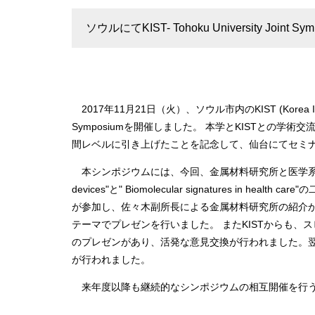
ソウルにてKIST- Tohoku University Join
2017年11月21日（火）、ソウル市内のKIST (Korea Institute o
Symposiumを開催しました。 本学とKISTとの
間レベルに引き上げたことを記念して、仙台にてセミ
本シンポジウムには、今回、金属材料研究所と医学系研究科の研
devices"と" Biomolecular signatures i
が参加し、佐々木副所長による金属材料研究所の紹介
テーマでプレゼンを行いました。 またKISTからも
のプレゼンがあり、活発な意見交換が行われました。翌
が行われました。
来年度以降も継続的なシンポジウムの相互開催を行うな