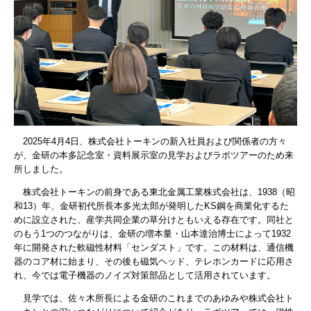
2025年4月4日、株式会社トーキンの新入社員および関係者の方々
が、金研の本多記念室・資料展示室の見学およびラボツアーのため来
所しました。
株式会社トーキンの前身である東北金属工業株式会社は、1938（昭
和13）年、金研初代所長本多光太郎が発明したKS鋼を商業化するた
めに設立された、産学共同企業の草分けともいえる存在です。同社と
のもう1つのつながりは、金研の増本量・山本達治博士によって1932
年に開発された軟磁性材料「センダスト」です。この材料は、通信機
器のコア材に始まり、その後も磁気ヘッド、テレホンカードに応用さ
れ、今では電子機器のノイズ対策部品として活用されています。
見学では、佐々木所長による金研のこれまでのあゆみや株式会社ト