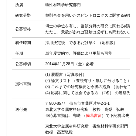
所属
磁性材料学研究部門
研究分野
規則合金を用いたスピントロニクスに関する研究
博士の学位を有し、当該分野の研究に関わる経験を
公募資格
ただし、意欲があれば経験は必ずしも問わない。
着任時期
採用決定後、できるだけ早く （応相談）
任期
単年度契約で、評価により更新も可能
公募締切
2014年11月28日（金）必着
(1) 履歴書（写真添付）
(2) 論文リスト （査読有り・無しに分けること）
提出書類
(3) これまでの研究概要と今後の抱負 （あわせて2,
(4) 応募に関して照会できる方 （2名） の連絡先
〒980-8577 仙台市青葉区片平2-1-1
送付先
東北大学金属材料研究所 教授 高梨 弘毅
※応募書類は、郵送 （
簡易書留
）で下記提出先ま
東北大学金属材料研究所 磁性材料学研究部門
教授 高梨弘毅