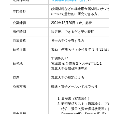
鉄鋼材料などの構造用金属材料のナノから
専門分野
について意欲的に研究できる方。
公募締切
2024年12月20日（金）必着
着任時期
決定後、できるだけ早い時期
応募資格
博士の学位を有する方
勤務形態
常勤 任期あり（令和 8 年 3 月 31 日迄）
〒980-8577
勤務地
宮城県 仙台市青葉区片平2丁目1-1
東北大学金属材料研究所
待遇
東北大学の規定による
応募方法
郵送・電子メールいずれでも可
履歴書（写真添付）
研究業績リスト（原著論文、プロ
特許、競争的資金獲得状況等）および研究
提出書類
ResearcherID、Scopus ID 等）