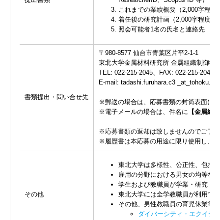
これまでの業績概要（2,000字程
着任後の研究計画（2,000字程度）
照会可能者1名の氏名と連絡先
〒980-8577 仙台市青葉区片平2-1-1
東北大学金属材料研究所 金属組織制御学研究
TEL: 022-215-2045、FAX: 022-215-2046
E-mail: tadashi.furuhara.c3 _at_toh
書類提出・問い合せ先
※郵送の場合は、応募書類の封筒表面に「
※電子メールの場合は、件名に
【金属組織
※応募書類の返却は致しませんのでご了承
※履歴書は本応募の用途に限り使用し、個
東北大学は多様性、公正性、包摂性（Div
雇用の分野における男女の均等な機
学生および教職員が学業・研究・職
その他
東北大学には全学教職員が利用でき
その他、男性教職員の育児休業等
ダイバーシティ・エクイティ