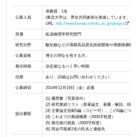
准教授 1名
公募人員
(東北大学は、男女共同参画を推進しています。子
URL:
http://www.bureau.tohoku.ac.jp/danjyo/
）
所属
低温物理学研究部門
研究分野
酸化物などの薄膜高品質化技術開発や薄膜積層構造
公募資格
博士の学位を有する方。
着任時期
決定後なるべく早い時期
任期
あり。詳細はお問い合わせください。
公募締切
2014年12月19日（金）必着
(1) 履歴書（写真添付）
(2) 研究業績リスト（原著論文、著書・解説、招
(3) 主要論文別刷5編（コピー可）。この5編につ
提出書類
(4) これまでの業績概要（2000字程度）
(5) 着任後の抱負（2000字程度）
(6) 照会可能者2名の氏名と連絡先