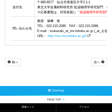
〒980-8577 仙台市青葉区片平2-1-1
送付先
東北大学金属材料研究所 低温物理学研究部門 教
※応募書類は、封筒表面に「
低温物理学研究部門 
教授 塚﨑 敦
TEL：022-215-2085 FAX：022-215-2086
問い合わせ先
E-mail：tsukazaki_at_imr.tohoku.ac.jp (_a
URL：
http://mu.imr.tohoku.ac.jp/l
前へ
次へ
Sitemap
PAGE TOP
関連リンク
アクセス