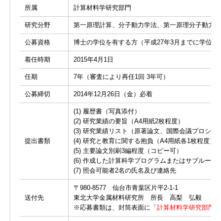
所属
計算材料学研究部門
研究分野
第一原理計算、分子動力学法、第一原理分子動力学
公募資格
博士の学位を有する方（平成27年3月までに学位取
着任時期
2015年4月1日
任期
7年（審査により再任1回 3年可）
公募締切
2014年12月26日（金）必着
(1) 履歴書（写真添付）
(2) 研究業績の要旨（A4用紙2枚程度）
(3) 研究業績リスト（原著論文、国際会議プロシ
提出書類
(4) 研究と教育に関する抱負（A4用紙各1枚程度）
(5) 主要論文別刷3編程度（コピー可）
(6) 作成した計算科学プログラムまたはサブルーチン
(7) 照会可能者2名の氏名及び連絡先
〒980-8577 仙台市青葉区片平2-1-1
送付先
東北大学金属材料研究所 所長 高梨 弘毅
※応募書類は、封筒表面に「
計算材料学研究部門 