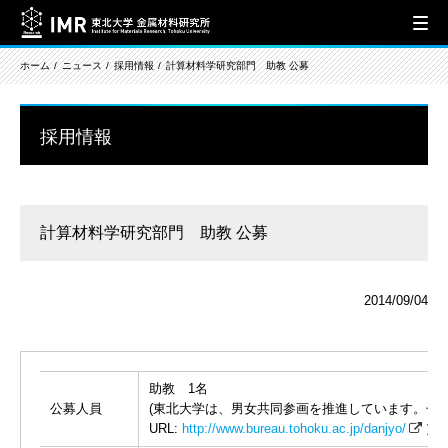
ホーム
ニュース
採用情報
計算材料学研究部門 助教 公募
採用情報
計算材料学研究部門 助教 公募
2014/09/04
助教 1名
公募人員
(東北大学は、男女共同参画を推進しています。子
URL:
http://www.bureau.tohoku.ac.jp/danjyo/
）