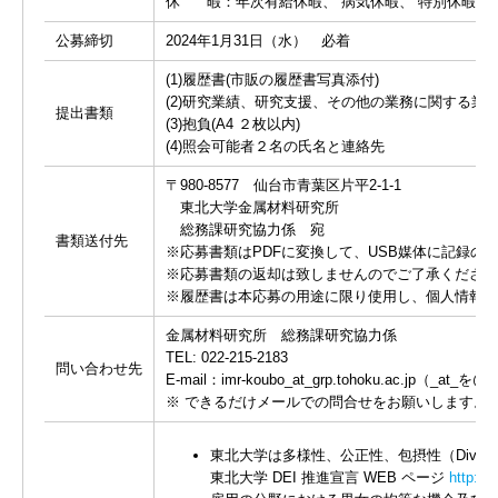
休 暇：年次有給休暇、 病気休暇、 特別休暇（
公募締切
2024年1月31日（水） 必着
(1)履歴書(市販の履歴書写真添付)
(2)研究業績、研究支援、その他の業務に関する
提出書類
(3)抱負(A4 ２枚以内)
(4)照会可能者２名の氏名と連絡先
〒980-8577 仙台市青葉区片平2-1-1
東北大学金属材料研究所
総務課研究協力係 宛
書類送付先
※応募書類はPDFに変換して、USB媒体に記録の
※応募書類の返却は致しませんのでご了承ください
※履歴書は本応募の用途に限り使用し、個人情報は
金属材料研究所 総務課研究協力係
TEL: 022-215-2183
問い合わせ先
E-mail：imr-koubo_at_grp.tohoku.ac.jp（_a
※ できるだけメールでの問合せをお願いします。
東北大学は多様性、公正性、包摂性（Diversit
東北大学 DEI 推進宣言 WEB ページ
http://