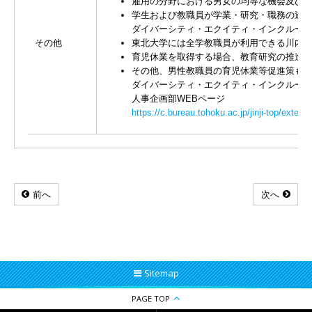
雇用の分野における男女の均等な機会及び待
学生および教職員が学業・研究・職務の遂行
ダイバーシティ・エクイティ・インクルージ
その他
東北大学には全学教職員が利用できる川内け
育児休業を取得する場合、教育研究の推進
その他、男性教職員の育児休業等促進策も含
ダイバーシティ・エクイティ・インクルージ
人事企画部WEBページ
https://c.bureau.tohoku.ac.jp/jinji-top/extern
前へ
次へ
Sitemap
PAGE TOP