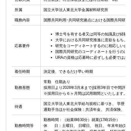
所属
国立大学法人東北大学金属材料研究所
職務内容
国際共同利用･共同研究拠点における国際共同研究
博士号を有する者又は同等の知識及び経験
大学における共同研究推進に意欲をもち、
応募要件
研究をコーディネートするのに相応しい企
国際共同研究のコーディネートを行うのに
URAの資格は応募時に必ずしも必要ではあ
着任時期
決定後、できるだけ早い時期
常勤 任期あり
勤務形態
採用日より2028年3月末まで(採用3年目で中間
※採用日から６ヶ月間は試用期間といたします。
国立大学法人東北大学給与規程に基づき、 学歴、 
待遇
通勤手当ほか社会保険：共済年金、 共済保険、 雇
勤務時間：（始業8時30分）就業(17時15分）
勤務時間等
休 日：土曜日、 日曜日、 祝日、 年末年始(12月