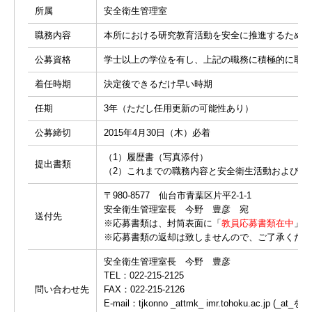
所属
安全衛生管理室
職務内容
本所における研究教育活動を安全に推進するための
公募資格
学士以上の学位を有し、上記の職務に積極的に取り
着任時期
決定後できるだけ早い時期
任期
3年（ただし任用更新の可能性あり）
公募締切
2015年4月30日（木）必着
（1）履歴書（写真添付）
提出書類
（2）これまでの職務内容と安全衛生活動および防
〒980-8577 仙台市青葉区片平2-1-1
安全衛生管理室長 今野 豊彦 宛
送付先
※応募書類は、封筒表面に「
教員応募書類在中
」と
※応募書類の返却は致しませんので、ご了承くださ
安全衛生管理室長 今野 豊彦
TEL：022-215-2125
問い合わせ先
FAX：022-215-2126
E-mail：tjkonno _attmk_ imr.tohoku.ac.jp (