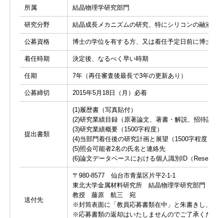
所属
結晶物理学研究部門
研究分野
結晶成長メカニズムの研究、特にシリコンの融液成
公募資格
博士の学位を有する方、又は着任予定日前に博士の
着任時期
決定後、なるべく早い時期
任期
7年（再任審査後最長で3年の更新あり）
公募締切
2015年5月18日（月）必着
(1)履歴書（写真貼付）
(2)研究業績目録（原著論文、著書・解説、招待講
(3)研究業績概要（1500字程度）
提出書類
(4)当部門着任後の研究計画と展望（1500字程度）
(5)照会可能者2名の氏名と連絡先
(6)論文データベースにおける個人識別ID（Researche
〒980-8577 仙台市青葉区片平2-1-1
東北大学金属材料研究所 結晶物理学研究部門
教授 藤原 航三 宛
送付先
※封筒表面に「教員応募書類在中」と朱書きし、書
※応募書類の返却はいたしませんのでご了承くださ