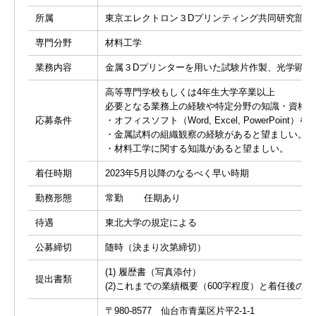
所属
東京エレクトロン３Dプリンティング共同研究部門
専門分野
材料工学
業務内容
金属３Dプリンターを用いた試験片作製、光学顕微
高等専門学校もしくは4年生大学卒業以上
必要となる業務上の経験や特定分野の知識・資
応募条件
・オフィスソフト（Word, Excel, PowerP
・金属試料の組織観察の経験があると望ましい
・材料工学に関する知識があると望ましい。
着任時期
2023年5月以降のなるべく早い時期
勤務形態
常勤 任期あり
待遇
東北大学の規定による
公募締切
随時（決まり次第締切）
(1) 履歴書（写真添付）
提出書類
(2)これまでの業績概要（600字程度）と着任後の抱
〒980-8577 仙台市青葉区片平2-1-1