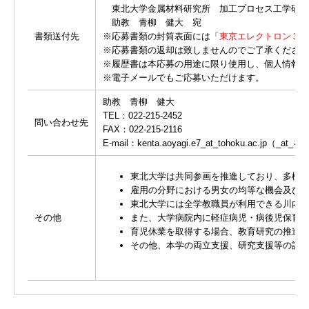
東北大学金属材料研究所 加工プロセス工学研
助教 青柳 健大 宛
書類送付先
※応募書類の封筒表面には「
東京エレクトロン３D
※応募書類の返却は致しませんのでご了承ください
※履歴書は本応募の用途に限り使用し、個人情報は
※電子メールでもご応募いただけます。
助教 青柳 健大
TEL：022-215-2452
問い合わせ先
FAX：022-215-2116
E-mail：kenta.aoyagi.e7_at_tohoku.ac.jp（
東北大学は共同参画を推進しており、多様
雇用の分野における男女の均等な機会及び待
東北大学には全学教職員が利用できる川内け
その他
また、大学病院内に軽症病児・病後児保育
育児休業を取得する場合、教育研究の推進
その他、本学の両立支援、研究支援等の詳細