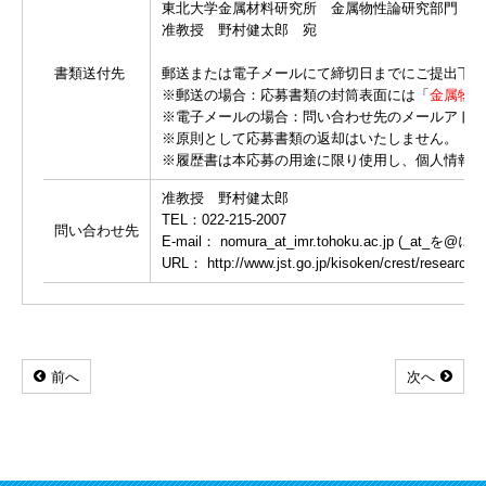
東北大学金属材料研究所 金属物性論研究部門
准教授 野村健太郎 宛
書類送付先
郵送または電子メールにて締切日までにご提出下さ
※郵送の場合：応募書類の封筒表面には「
金属物性
※電子メールの場合：問い合わせ先のメールアドレ
※原則として応募書類の返却はいたしません。
※履歴書は本応募の用途に限り使用し、個人情報は
准教授 野村健太郎
TEL：022-215-2007
問い合わせ先
E-mail： nomura_at_imr.tohoku.ac.jp (_at_
URL： http://www.jst.go.jp/kisoken/crest/research_
前へ
次へ