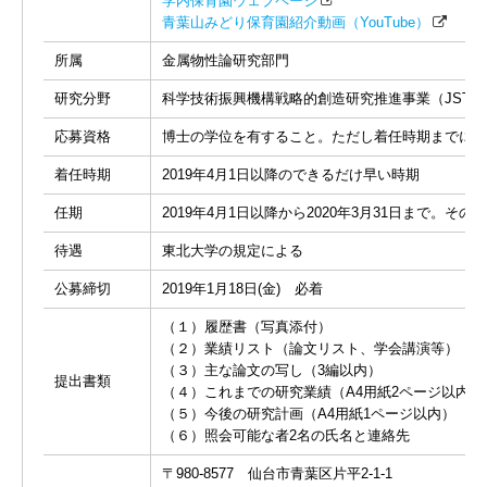
学内保育園ウェブページ
青葉山みどり保育園紹介動画（YouTube）
所属
金属物性論研究部門
研究分野
科学技術振興機構戦略的創造研究推進事業（JST
応募資格
博士の学位を有すること。ただし着任時期までに博
着任時期
2019年4月1日以降のできるだけ早い時期
任期
2019年4月1日以降から2020年3月31日まで。
待遇
東北大学の規定による
公募締切
2019年1月18日(金) 必着
（１）履歴書（写真添付）
（２）業績リスト（論文リスト、学会講演等）
（３）主な論文の写し（3編以内）
提出書類
（４）これまでの研究業績（A4用紙2ページ以内）
（５）今後の研究計画（A4用紙1ページ以内）
（６）照会可能な者2名の氏名と連絡先
〒980-8577 仙台市青葉区片平2-1-1