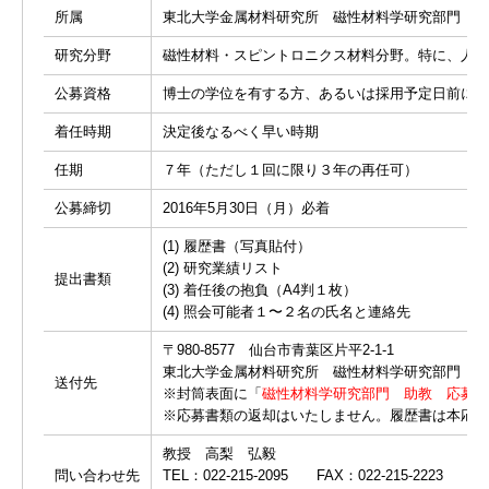
所属
東北大学金属材料研究所 磁性材料学研究部門
研究分野
磁性材料・スピントロニクス材料分野。特に、人工
公募資格
博士の学位を有する方、あるいは採用予定日前に博
着任時期
決定後なるべく早い時期
任期
７年（ただし１回に限り３年の再任可）
公募締切
2016年5月30日（月）必着
(1) 履歴書（写真貼付）
(2) 研究業績リスト
提出書類
(3) 着任後の抱負（A4判１枚）
(4) 照会可能者１〜２名の氏名と連絡先
〒980-8577 仙台市青葉区片平2-1-1
東北大学金属材料研究所 磁性材料学研究部門 教
送付先
※封筒表面に「
磁性材料学研究部門 助教 応募書
※応募書類の返却はいたしません。履歴書は本応募
教授 高梨 弘毅
問い合わせ先
TEL：022-215-2095 FAX：022-215-2223