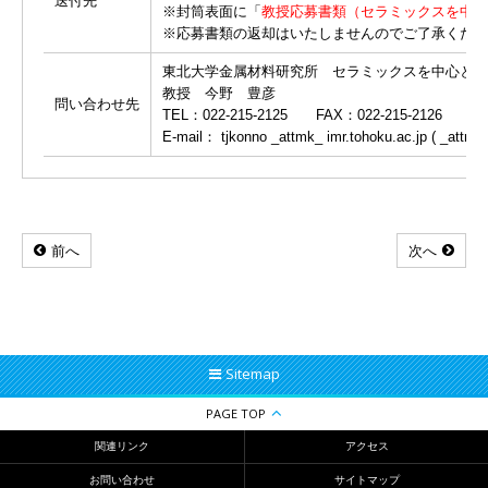
送付先
※封筒表面に「
教授応募書類（セラミックスを中心
※応募書類の返却はいたしませんのでご了承くださ
東北大学金属材料研究所 セラミックスを中心とす
教授 今野 豊彦
問い合わせ先
TEL：022-215-2125 FAX：022-215-2126
E-mail： tjkonno _attmk_ imr.tohoku.ac.jp (
前へ
次へ
Sitemap
PAGE TOP
関連リンク
アクセス
お問い合わせ
サイトマップ