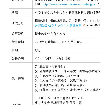
URL:
http://www.bureau.tohoku.ac.jp/danjyo/
）
所属
セラミックスを中心とする無機材料に関わる研究部
構造材料、機能材料等の広い分野で用いられるセラ
研究分野
分野性格 セラミックス・無機材料
[PDF:70KB]
公募資格
博士の学位を有する方
着任時期
2018年4月以降のなるべく早い時期
任期
なし
公募締切
2017年7月31日（月）必着
(1) 履歴書（写真添付）
(2) 研究業績リスト（原著論文、国際会議の発表
(3) 主要論文別刷10編（コピー可）
提出書類
(4) これまでの研究概要（2000字程度）
(5) 着任後の研究計画（2000字程度）
(6) 推薦書、または照会可能者2名の氏名と連絡先
〒980-8577 仙台市青葉区片平2-1-1
東北大学金属材料研究所 所長 宛