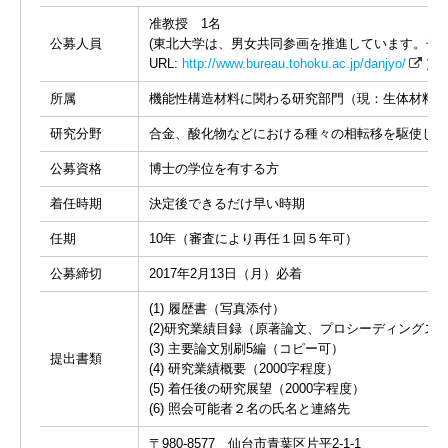
准教授 1名
公募人員
(東北大学は、男女共同参画を推進しています。子
URL:
http://www.bureau.tohoku.ac.jp/danjyo/
）
所属
機能性構造材料に関わる研究部門（現：生体材料学
研究分野
合金、酸化物などにおける種々の相転移を駆使して
公募資格
博士の学位を有する方
着任時期
決定後できるだけ早い時期
任期
10年（審査により再任１回５年可）
公募締切
2017年2月13日（月）必着
(1) 履歴書（写真添付）
(2)研究業績目録（原著論文、プロシーディング
(3) 主要論文別刷5編（コピー可）
提出書類
(4) 研究業績概要（2000字程度）
(5) 着任後の研究展望（2000字程度）
(6) 照会可能者２名の氏名と連絡先
〒980-8577 仙台市青葉区片平2-1-1