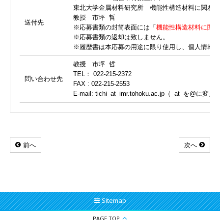
東北大学金属材料研究所 機能性構造材料に関わ
教授 市坪 哲
送付先
※応募書類の封筒表面には「
機能性構造材料に関わ
※応募書類の返却は致しません。
※履歴書は本応募の用途に限り使用し、個人情報
教授 市坪 哲
TEL： 022-215-2372
問い合わせ先
FAX : 022-215-2553
E-mail: tichi_at_imr.tohoku.ac.jp（_at_を@
前へ
次へ
Sitemap
PAGE TOP