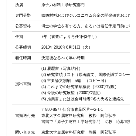
所属
原子力材料工学研究部門
専門分野
鉄鋼材料およびジルコニウム合金の開発研究および関
公募資格
博士の学位を有する方、あるいは着任予定日前に博士
任期
7年（審査により再任1回3年可）
公募締切
2010年2010年8月31日（火）
着任時期
決定後なるべく早い時期
(1) 履歴書（写真貼付）
(2) 研究業績リスト（原著論文、国際会議プロシ
(3) 主要論文別刷 5編 （コピー可）
提出書類
(4) これまでの研究業績概要（2000字程度）
(5) 今後の研究展望（2000字程度）
(6) 推薦書または照会可能者2名の氏名と連絡先
〒980-8577 仙台市青葉区片平2-1-1
書類送付先
東北大学金属材料研究所 教授 阿部弘亨
書留で「
原子力材料工学研究部門 助教 応募書類
」
問い合せ先
東北大学金属材料研究所 教授 阿部弘亨