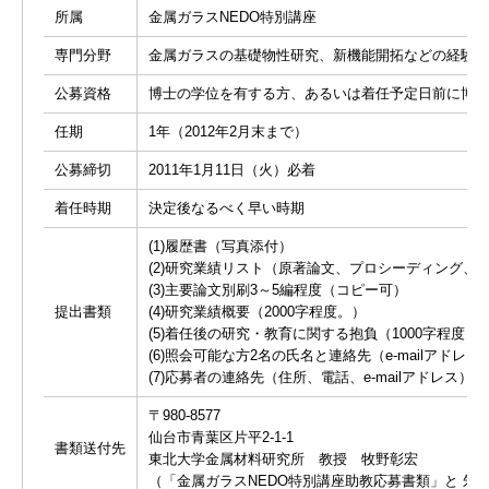
所属
金属ガラスNEDO特別講座
専門分野
金属ガラスの基礎物性研究、新機能開拓などの経験が
公募資格
博士の学位を有する方、あるいは着任予定日前に博士
任期
1年（2012年2月末まで）
公募締切
2011年1月11日（火）必着
着任時期
決定後なるべく早い時期
(1)履歴書（写真添付）
(2)研究業績リスト（原著論文、プロシーディング
(3)主要論文別刷3～5編程度（コピー可）
提出書類
(4)研究業績概要（2000字程度。）
(5)着任後の研究・教育に関する抱負（1000字程度）
(6)照会可能な方2名の氏名と連絡先（e-mailアドレ
(7)応募者の連絡先（住所、電話、e-mailアドレス）
〒980-8577
仙台市青葉区片平2-1-1
書類送付先
東北大学金属材料研究所 教授 牧野彰宏
（「金属ガラスNEDO特別講座助教応募書類」と 