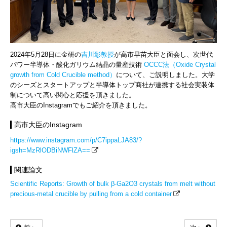
2024年5月28日に金研の
吉川彰教授
が高市早苗大臣と面会し、次世代
パワー半導体・酸化ガリウム結晶の量産技術
OCCC法（Oxide Crystal
growth from Cold Crucible method）
について、ご説明しました。大学
のシーズとスタートアップと半導体トップ商社が連携する社会実装体
制について高い関心と応援を頂きました。
高市大臣のInstagramでもご紹介を頂きました。
高市大臣のInstagram
https://www.instagram.com/p/C7ippaLJA83/?
igsh=MzRlODBiNWFlZA==
関連論文
Scientific Reports: Growth of bulk β-Ga2O3 crystals from melt without
precious-metal crucible by pulling from a cold container