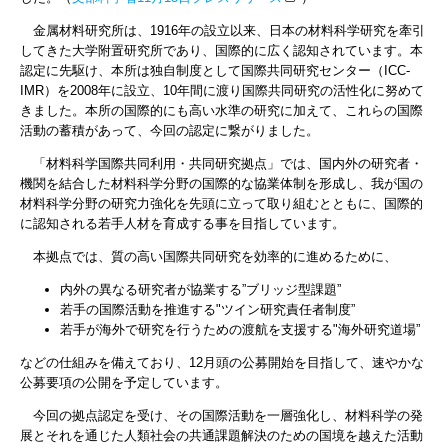
金属材料研究所は、1916年の設立以来、日本の材料科学研究を牽引
してきた大学附置研究所であり、国際的に広く認知されています。本
認定に先駆け、本所は独自制度として国際共同研究センター（ICC-
IMR）を2008年に設立、10年間に渡り国際共同研究の活性化に努めて
きました。本所の国際的にも高い水準の研究に加えて、これらの国際
活動の蓄積があって、今回の認定に繋がりました。
「材料科学国際共同利用・共同研究拠点」では、国内外の研究者・
機関を結合した材料科学分野の国際的な協業体制を形成し、我が国の
材料科学分野の研究力強化を先頭に立って取り組むとともに、国際的
に認知される若手人材を育成する事を目指しています。
本拠点では、質の高い国際共同研究を効率的に進めるために、
内外の異なる研究者が協業する”ブリッジ型課題”
若手の国際活動を推進する"ツイン研究責任者制度”
若手が海外で研究を行うための渡航を支援する"海外研究道場”
などの仕組みを備えており、12月頭の公募開始を目指して、速やかな
公募要項の公開を予定しています。
今回の拠点認定を受け、その国際活動を一層強化し、材料科学の発
展とそれを通じた人類社会の共通課題解決のための国境を越えた活動