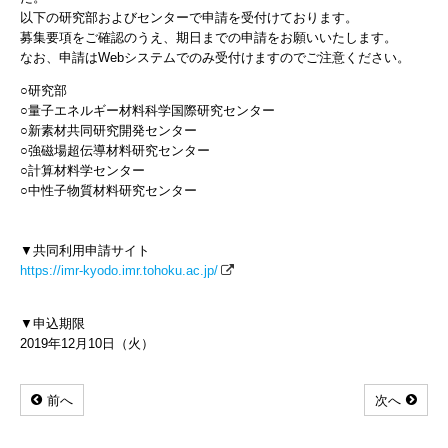
以下の研究部およびセンターで申請を受付けております。
募集要項をご確認のうえ、期日までの申請をお願いいたします。
なお、申請はWebシステムでのみ受付けますのでご注意ください。
○研究部
○量子エネルギー材料科学国際研究センター
○新素材共同研究開発センター
○強磁場超伝導材料研究センター
○計算材料学センター
○中性子物質材料研究センター
▼共同利用申請サイト
https://imr-kyodo.imr.tohoku.ac.jp/
▼申込期限
2019年12月10日（火）
前へ
次へ