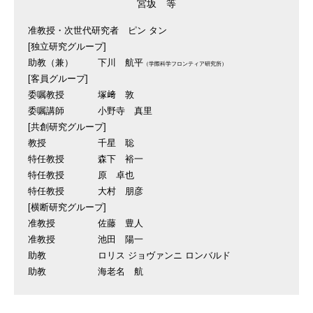
宮坂 等
准教授・次世代研究者
ピン タン
[独立研究グループ]
助教（兼）
下川 航平
（学際科学フロンティア研究所）
[客員グループ]
委嘱教授
塚﨑 敦
委嘱講師
小野寺 真里
[共創研究グループ]
教授
千星 聡
特任教授
森下 裕一
特任教授
原 卓也
特任教授
大村 朋彦
[横断研究グループ]
准教授
佐藤 豊人
准教授
池田 陽一
助教
ロリス ジョヴァンニ ロンバルド
助教
海老名 航