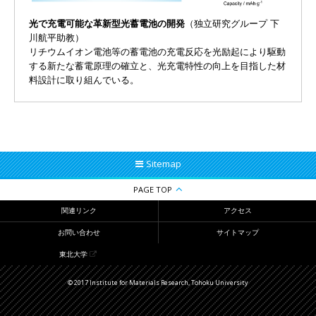
光で充電可能な革新型光蓄電池の開発
（独立研究グループ 下
川航平助教）
リチウムイオン電池等の蓄電池の充電反応を光励起により駆動
する新たな蓄電原理の確立と、光充電特性の向上を目指した材
料設計に取り組んでいる。
Sitemap
PAGE TOP
関連リンク
アクセス
お問い合わせ
サイトマップ
東北大学
© 2017 Institute for Materials Research, Tohoku University