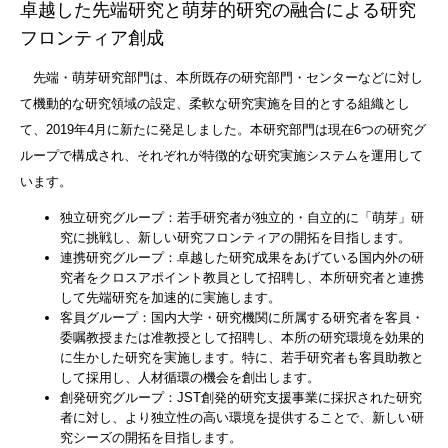
卓越した先端研究と萌芽的研究の融合による研究
フロンティア創成
先端・萌芽研究部門は、本所既存の研究部門・センターなどに対し
て機動的な研究領域の設定、柔軟な研究実施を目的とする組織とし
て、2019年4月に新たに発足しました。本研究部門は現在6つの研究グ
ループで構成され、それぞれが特徴的な研究実施システムを運用して
います。
独立研究グループ：若手研究者が独立的・自立的に「萌芽」研
究に挑戦し、新しい研究フロンティアの開拓を目指します。
連携研究グループ：卓越した研究成果をあげている国内外の研
究者をクロスアポイント教員として招聘し、本所研究者と連携
して先端研究を加速的に実施します。
客員グループ：国内大学・研究機関に所属する研究者を客員・
委嘱教授または准教授として招聘し、本所の研究環境を効果的
に生かした研究を実施します。特に、若手研究者も客員助教と
して採用し、人材循環の機会を創出します。
創発研究グループ：JST創発的研究支援事業に採択された研究
者に対し、より独立性の高い環境を提供することで、新しい研
究シーズの開拓を目指します。