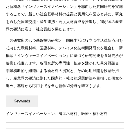
た新概念「インヴァースイノベーション」を志向した共同研究を実施
することで、新しい社会基盤材料の提案と実用化を図ると共に、研究
を通した国際交流・産学連携・高度人材育成を推進し、我が国の産業
界の要請に応え、社会貢献を果た
しま
す。
各研究所のもつ基盤技術研究と、国民生活に役立つ生活革新応用を
志
向した環境材料、医療材料、デバイス化技術開発研究を融合し、新
概念「インヴァースイノベーション」に基づく研究開発を６研究所が
連携し推進
しま
す。各研究所の専門性・強みを活かした異分野融合・
学際横断的な組織による新材料の提案と、その応用展開を役割分担
し、産業界の要請に則した国家的・社会的課題解決を目指した研究を
進め、基礎から応用までを含む新学術分野を確立
しま
す。
インヴァースイノベーション、省エネ材料、医療・福祉材料