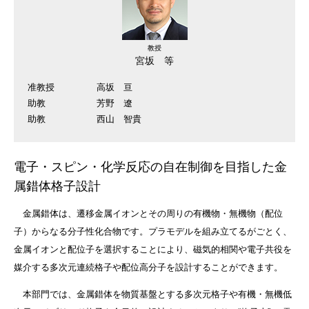
教授
宮坂 等
准教授
高坂 亘
助教
芳野 遼
助教
西山 智貴
電子・スピン・化学反応の自在制御を目指した金
属錯体格子設計
金属錯体は、遷移金属イオンとその周りの有機物・無機物（配位
子）からなる分子性化合物です。プラモデルを組み立てるがごとく、
金属イオンと配位子を選択することにより、磁気的相関や電子共役を
媒介する多次元連続格子や配位高分子を設計することができます。
本部門では、金属錯体を物質基盤とする多次元格子や有機・無機低