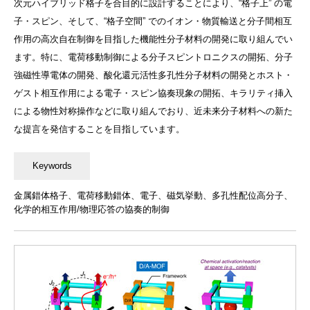
次元ハイブリッド格子を合目的に設計することにより、“格子上” の電
子・スピン、そして、“格子空間” でのイオン・物質輸送と分子間相互
作用の高次自在制御を目指した機能性分子材料の開発に取り組んでい
ます。特に、電荷移動制御による分子スピントロニクスの開拓、分子
強磁性導電体の開発、酸化還元活性多孔性分子材料の開発とホスト・
ゲスト相互作用による電子・スピン協奏現象の開拓、キラリティ挿入
による物性対称操作などに取り組んでおり、近未来分子材料への新た
な提言を発信することを目指しています。
金属錯体格子、電荷移動錯体、電子、磁気挙動、多孔性配位高分子、
化学的相互作用/物理応答の協奏的制御