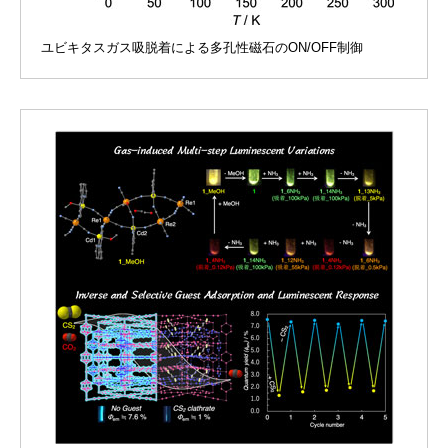
ユビキタスガス吸脱着による多孔性磁石のON/OFF制御