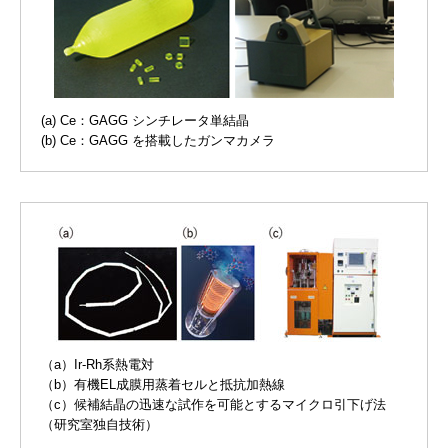
(a) Ce：GAGG シンチレータ単結晶
(b) Ce：GAGG を搭載したガンマカメラ
（a）Ir-Rh系熱電対
（b）有機EL成膜用蒸着セルと抵抗加熱線
（c）候補結晶の迅速な試作を可能とするマイクロ引下げ法
（研究室独自技術）