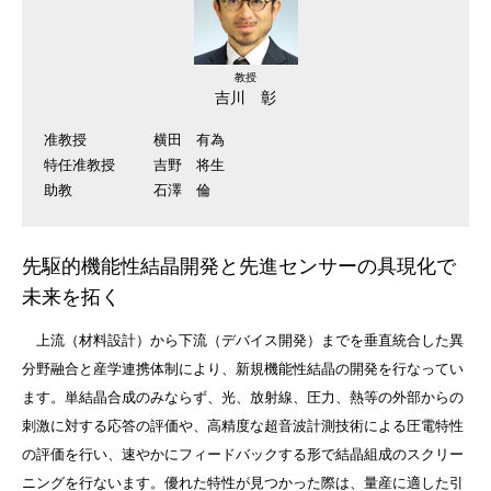
教授
吉川 彰
准教授
横田 有為
特任准教授
吉野 将生
助教
石澤 倫
先駆的機能性結晶開発と先進センサーの具現化で
未来を拓く
上流（材料設計）から下流（デバイス開発）までを垂直統合した異
分野融合と産学連携体制により、新規機能性結晶の開発を行なってい
ます。単結晶合成のみならず、光、放射線、圧力、熱等の外部からの
刺激に対する応答の評価や、高精度な超音波計測技術による圧電特性
の評価を行い、速やかにフィードバックする形で結晶組成のスクリー
ニングを行ないます。優れた特性が見つかった際は、量産に適した引