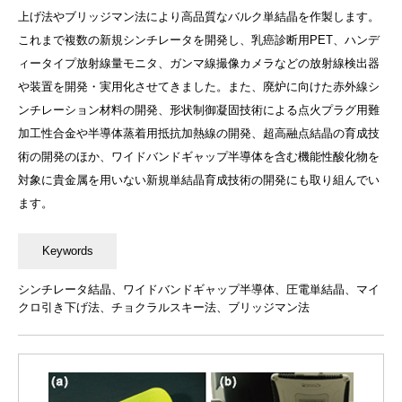
上げ法やブリッジマン法により高品質なバルク単結晶を作製します。
これまで複数の新規シンチレータを開発し、乳癌診断用PET、ハンデ
ィータイプ放射線量モニタ、ガンマ線撮像カメラなどの放射線検出器
や装置を開発・実用化させてきました。また、廃炉に向けた赤外線シ
ンチレーション材料の開発、形状制御凝固技術による点火プラグ用難
加工性合金や半導体蒸着用抵抗加熱線の開発、超高融点結晶の育成技
術の開発のほか、ワイドバンドギャップ半導体を含む機能性酸化物を
対象に貴金属を用いない新規単結晶育成技術の開発にも取り組んでい
ます。
シンチレータ結晶、ワイドバンドギャップ半導体、圧電単結晶、マイ
クロ引き下げ法、チョクラルスキー法、ブリッジマン法