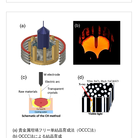
(a) 貴金属坩堝フリー単結晶育成法（OCCC法）
(b) OCCC法による結晶育成