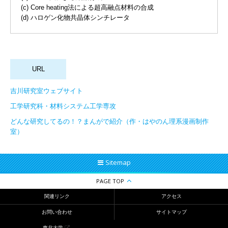
(c) Core heating法による超高融点材料の合成
(d) ハロゲン化物共晶体シンチレータ
吉川研究室ウェブサイト
工学研究科・材料システム工学専攻
どんな研究してるの！？まんがで紹介（作・はやのん理系漫画制作
室）
Sitemap
PAGE TOP
関連リンク
アクセス
お問い合わせ
サイトマップ
東北大学