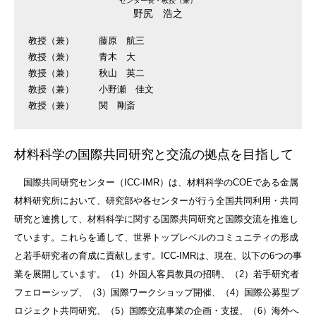
センター長・教授（兼）
野尻 浩之
教授（兼）
藤原 航三
教授（兼）
青木 大
教授（兼）
秋山 英二
教授（兼）
小野瀬 佳文
教授（兼）
関 剛斎
材料科学の国際共同研究と交流の拠点を目指して
国際共同研究センター（ICC-IMR）は、材料科学のCOEである金属
材料研究所において、研究部や各センターが行う全国共同利用・共同
研究と連携して、材料科学に関する国際共同研究と国際交流を推進し
ています。これらを通して、世界トップレベルのコミュニティの形成
と若手研究者の育成に貢献します。ICC-IMRは、現在、以下の6つの事
業を展開しています。（1）外国人客員教員の招聘、（2）若手研究者
フェローシップ、（3）国際ワークショップ開催、（4）国際公募型プ
ロジェクト共同研究、（5）国際交流事業の企画・支援、（6）海外へ