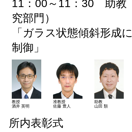
11：00～11：30 
究部門）
「ガラス状態傾斜形成
制御」
教授
准教授
助教
酒井 英明
佐藤 豊人
山田 類
所内表彰式