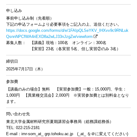
申し込み
事前申し込み制（先着順）
下記の申込フォームより必要事項をご記入の上、送信ください。
https://docs.google.com/forms/d/e/1FAIpQLSeYKV_IHXvv9c9RNLuk
QsnnNPCfWA4riEXD8a2wLJ33nJzgZw/viewform
募集人数： 【講義】現地：100名 オンライン：300名
【実習】23名（各実習 5名、但し実習②のみ 3名）
締切日
2025年7月17日（木）
参加費
【講義のみの場合】無料 【実習参加費】一般：15,000円、学生：
1,000円 【異業種交流会】2,000円 ※実習参加費とは別料金となり
ます。
問い合わせ先
東北大学金属材料研究所夏期講習会事務局（総務課総務係）
TEL: 022-215-2181
E-mail：imr-som_at_ grp.tohoku.ac.jp (_at_ を＠に変えてください)