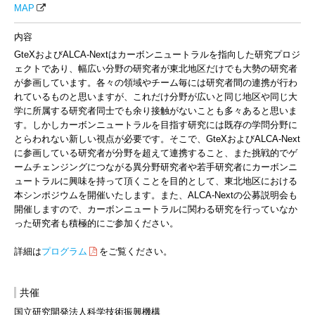
MAP
内容
GteXおよびALCA-Nextはカーボンニュートラルを指向した研究プロジ
ェクトであり、幅広い分野の研究者が東北地区だけでも大勢の研究者
が参画しています。各々の領域やチーム毎には研究者間の連携が行わ
れているものと思いますが、これだけ分野が広いと同じ地区や同じ大
学に所属する研究者同士でも余り接触がないことも多々あると思いま
す。しかしカーボンニュートラルを目指す研究には既存の学問分野に
とらわれない新しい視点が必要です。そこで、GteXおよびALCA-Next
に参画している研究者が分野を超えて連携すること、また挑戦的でゲ
ームチェンジングにつながる異分野研究者や若手研究者にカーボンニ
ュートラルに興味を持って頂くことを目的として、東北地区における
本シンポジウムを開催いたします。また、ALCA-Nextの公募説明会も
開催しますので、カーボンニュートラルに関わる研究を行っていなか
った研究者も積極的にご参加ください。
詳細は
プログラム
をご覧ください。
共催
国立研究開発法人科学技術振興機構