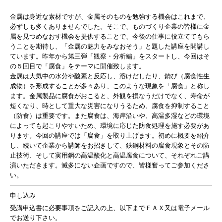
金属は身近な素材ですが、金属そのものを勉強する機会はこれまで、
必ずしも多くありませんでした。そこで、ものづくり企業の皆様に金
属を見つめなおす機会を提供することで、今後の仕事に役立ててもら
うことを期待し、「金属の魅力をみなおそう」と題した講座を開講し
ています。昨年から第三弾「観察・分析編」をスタートし、今回はそ
の５回目で「腐食」をテーマに開催致します。
金属は大気中の水分や酸素と反応し、溶けだしたり、錆び（腐食性生
成物）を形成することが多々あり、このような現象を「腐食」と称し
ます。金属製品に腐食がおこると、外観を損なうだけでなく、寿命が
短くなり、時として重大な災害になりうるため、腐食を抑制すること
（防食）は重要です。また腐食は、海岸沿いや、高温多湿などの環境
によっても起こりやすいため、環境に応じた防食処理を施す必要があ
ります。今回の講座では「腐食」を取り上げます。初めに概要を紹介
し、続いて企業から講師をお招きして、鉄鋼材料の腐食現象とその防
止技術、そして実用鋼の高温酸化と高温腐食について、それぞれご講
演いただきます。滅多にない企画ですので、皆様奮ってご参加くださ
い。
申し込み
受講申込書に必要事項をご記入の上、以下までＦＡＸ又は電子メール
でお送り下さい。