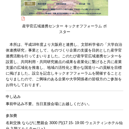
産学官広域連携センター キックオフフォーラム ポ
スター
本所は、平成18年度より大阪府と連携し、文部科学省の「大学自治
体連携研究」事業として、ものづくり企業の支援を目的とした産学官
連携活動を行ってまいりました。このたび産学官広域連携センターを
設置し、共同利用・共同研究拠点の成果を産業化に繋げると共に産業
支援の広域化を推進し、地域の活性化と豊かな国造りへの貢献を目標
に掲げました。設立を記念しキックオフフォーラムを開催することと
なりましたので、ご興味のある企業や大学関係者の皆様方のご参加を
お待ちしております。
申し込み
事前申込み不要。当日直接会場にお越しください。
参加費
名刺交換 ならびに懇親会 3000 円(17:15- 19:00 ウェスティンホテル仙
台 3 階エルミタージュ)