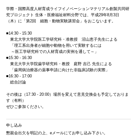
学際・国際高度人材育成ライフイノベーションマテリアル創製共同研
究プロジェクト 生体・医療福祉材料分野では、平成29年8月3日
（木）に「第2回 細胞・動物実験講習会」をおこないます。
■14:30 - 15:30
東北大学大学院医工学研究科・准教授 沼山恵子先生による
「理工系出身者が細胞や動物を用いて実験するには
～医工学研究科での人材育成の実例を通して～」
■15:30 - 16:30
東北大学大学院歯学研究科・教授 庭野 吉己 先生による
「歯周病治療器の薬事申請に向けた非臨床試験の実際」
■16:30 - 17:00
総合討論
その後は（17:30 - 20:00）場所を変えて意見交換会も予定しておりま
す（有料）
ぜひご参加ください。
申し込み
懇親会出欠を明記の上、eメールにてお申し込み下さい。