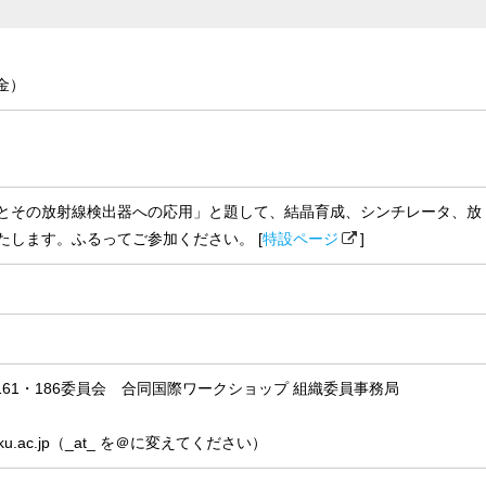
（金）
とその放射線検出器への応用」と題して、結晶育成、シンチレータ、放
たします。ふるってご参加ください。 [
特設ページ
]
会第161・186委員会 合同国際ワークショップ 組織委員事務局
p.tohoku.ac.jp（_at_ を＠に変えてください）