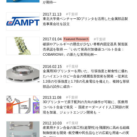
が期待―
2017.11.13
千葉研
東北大学発ベンチャー3Dプリンタを活用した金属部品製
造事業会社を設立
2017.01.04
千葉研
Featured Research
破損やアレルギーの懸念が少ない脊椎内固定器具 製造販
売承認を取得 ―「いわて発高付加価値コバルト合金：
COBARION®」の新たな実用化例―
2016.02.15
千葉研
金属用3Dプリンターを用いた、引張強度と耐食性に優れ
たハイエントロピー合金の積層造形技術を開発 －従来比
1.2倍の引張強度と1.7倍の孔食電位を備えた、複雑な形状
部品の試作に成功－
2013.11.08
千葉研
3Dプリンターで原子配列の方向の操作が可能に、医療用
コバルト合金で発見 － 国産オーダーメイド人工関節の実
現を加速、ジェットエンジン開発も －
2012.10.03
千葉研
産業用チタン合金の加工性(超塑性)を飛躍的に高める組織
制御技術を開発 -航空機や民生品などの広範な用途への実