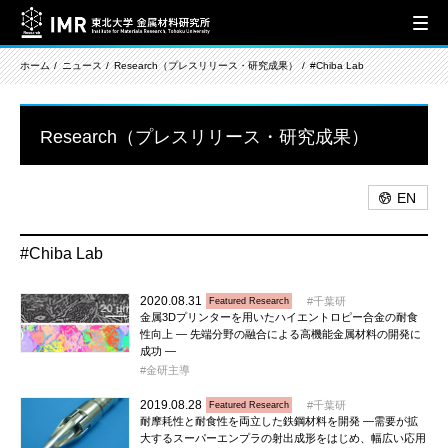
ホーム
ニュース
Research（プレスリリース・研究成果）
#Chiba Lab
Research（プレスリリース・研究成果）
EN
#Chiba Lab
2020.08.31
千葉研
Featured Research
金属3Dプリンターを用いたハイエントロピー合金の耐食
性向上 ― 先端分野の融合による高機能金属材料の開発に
成功 ―
金研主導
2019.08.28
千葉研
Featured Research
耐摩耗性と耐食性を両立した鉄鋼材料を開発 ―需要が拡
大するスーパーエンプラの射出成形をはじめ、幅広い応用