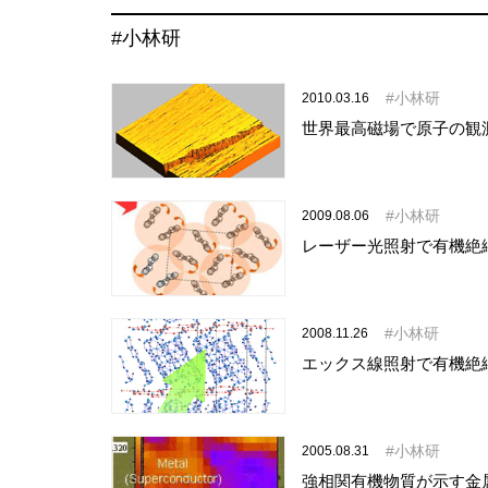
#小林研
小林研
2010.03.16
世界最高磁場で原子の観
小林研
2009.08.06
レーザー光照射で有機絶
小林研
2008.11.26
エックス線照射で有機絶
小林研
2005.08.31
強相関有機物質が示す金