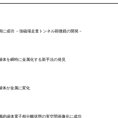
測に成功 －強磁場走査トンネル顕微鏡の開発－
縁体を瞬時に金属化する新手法の発見
縁体が金属に変化
属絶縁体電子相分離状態の実空間画像化に成功