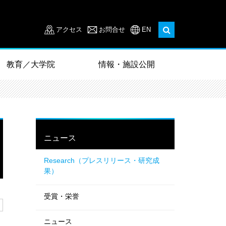
アクセス
お問合せ
EN
教育／大学院
情報・施設公開
ニュース
Research（プレスリリース・研究成
果）
受賞・栄誉
ニュース