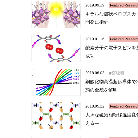
2019.09.19
Featured Researc
キラルな層状ペロブスカ
開発に指針
2019.01.16
Featured Researc
酸素分子の電子スピンを見
成功
宮坂研
2018.08.03
銅酸化物高温超伝導体で
態の全貌を解明―
2018.05.22
Featured Researc
大きな磁気相転移温度変
える―