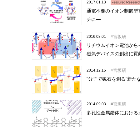
2017.01.13
Featured Researc
通電不要のイオン制御型電
チに―
宮坂研
2016.03.01
リチウムイオン電池から
磁気デバイスの創出に貢
宮坂研
2014.12.15
"分子で磁石を創る"新た
宮坂研
2014.09.03
多孔性金属錯体における