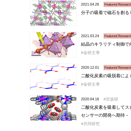
2021.04.26
Featured Researc
分子の吸着で磁石を創る
2021.03.24
Featured Researc
結晶のキラリティ制御で
金研主導
2020.12.01
Featured Researc
二酸化炭素の吸脱着による
金研主導
宮坂研
2020.04.16
二酸化炭素を吸着してス
センサーの開発へ期待－
共同研究