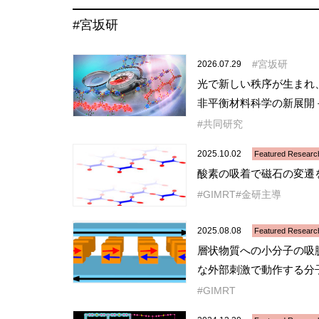
#宮坂研
宮坂研
2026.07.29
光で新しい秩序が生まれ
非平衡材料科学の新展開
共同研究
2025.10.02
Featured Researc
酸素の吸着で磁石の変遷
GIMRT
金研主導
2025.08.08
Featured Researc
層状物質への小分子の吸
な外部刺激で動作する
GIMRT