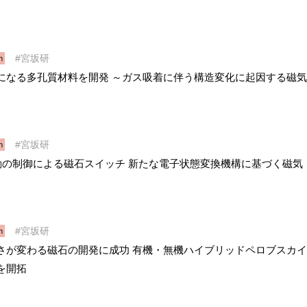
宮坂研
h
になる多孔質材料を開発 ～ガス吸着に伴う構造変化に起因する磁気
宮坂研
h
動の制御による磁石スイッチ 新たな電子状態変換機構に基づく磁気
宮坂研
h
さが変わる磁石の開発に成功 有機・無機ハイブリッドペロブスカイ
を開拓