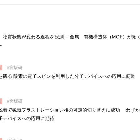
、物質状態が変わる過程を観測 －金属―有機構造体（MOF）が拓
－
宮坂研
h
を観る 酸素の電子スピンを利用した分子デバイスへの応用に筋道
宮坂研
h
脱着で磁気フラストレーション相の可逆的切り替えに成功 わずか
分子デバイスへの応用に期待