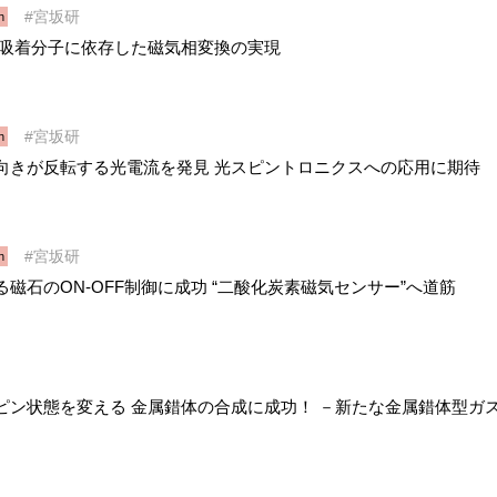
宮坂研
h
 吸着分子に依存した磁気相変換の実現
宮坂研
h
向きが反転する光電流を発見 光スピントロニクスへの応用に期待
宮坂研
h
磁石のON-OFF制御に成功 “二酸化炭素磁気センサー”へ道筋
ピン状態を変える 金属錯体の合成に成功！ －新たな金属錯体型ガ