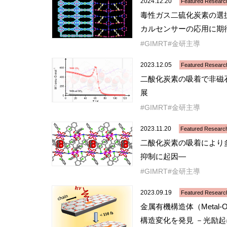
2024.12.20
Featured Researc
毒性ガス二硫化炭素の選
カルセンサーの応用に期
GIMRT
金研主導
2023.12.05
Featured Researc
二酸化炭素の吸着で非磁
展
GIMRT
金研主導
2023.11.20
Featured Researc
二酸化炭素の吸着により
抑制に起因―
GIMRT
金研主導
2023.09.19
Featured Researc
金属有機構造体（Metal-O
構造変化を発見 －光励