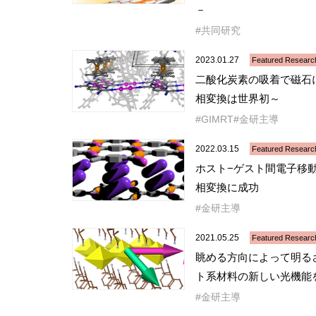
－
共同研究
2023.01.27
Featured Researc
二酸化炭素の吸着で磁石
相変換は世界初～
GIMRT
金研主導
2022.03.15
Featured Researc
ホスト−ゲスト間電子移
相変換に成功
金研主導
2021.05.25
Featured Researc
眺める方向によって明る
ト系材料の新しい光機能
金研主導