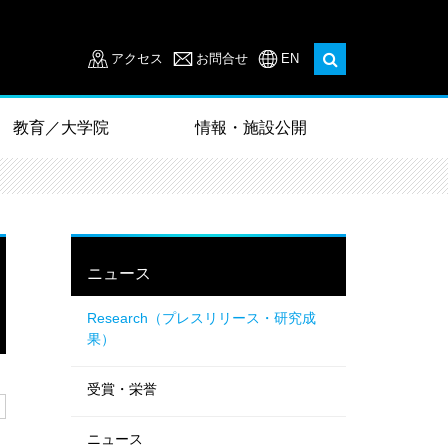
アクセス
お問合せ
EN
教育／大学院
情報・施設公開
ニュース
Research（プレスリリース・研究成
果）
受賞・栄誉
ニュース