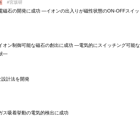
宮坂研
h
磁石の開発に成功 ―イオンの出入りが磁性状態のON-OFFスイッ
イオン制御可能な磁石の創出に成功 ―電気的にスイッチング可能な
献―
な設計法を開発
ガス吸着挙動の電気的検出に成功