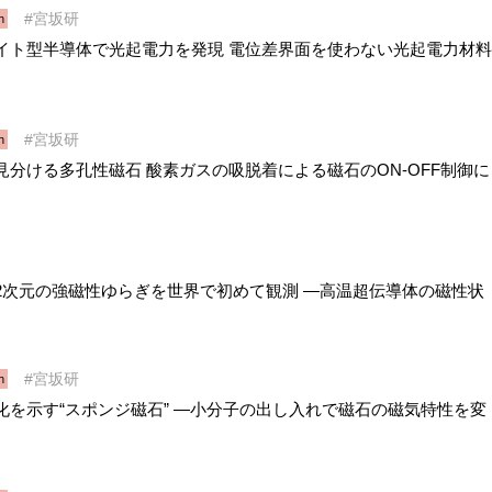
宮坂研
h
イト型半導体で光起電力を発現 電位差界面を使わない光起電力材料
宮坂研
h
分ける多孔性磁石 酸素ガスの吸脱着による磁石のON-OFF制御に
2次元の強磁性ゆらぎを世界で初めて観測 ―高温超伝導体の磁性状
宮坂研
h
化を示す“スポンジ磁石” ―小分子の出し入れで磁石の磁気特性を変