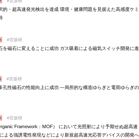
宮坂研
h
択的・超高速発光検出を達成 環境・健康問題を見据えた高感度ケミ
待
宮坂研
h
石を磁石に変えることに成功 ガス吸着による磁気スイッチ開発に進
宮坂研
h
多孔性磁石の性能向上に成功 ―局所的な構造ゆらぎと電荷ゆらぎの
宮坂研
h
rganic Framework：MOF） において光照射により予期せぬ超高速
起による強誘電性発現などにより新規超高速光応答デバイスの開発へ