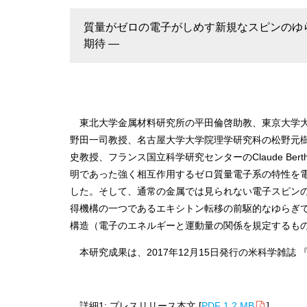
質量がゼロの電子がしめす新規なスピンのゆら
期待 ―
東北大学金属材料研究所の平田倫啓助教、東京大学大
野田一司教授、名古屋大学大学院理学研究科の松野元
史教授、フランス国立科学研究センターのClaude Be
明であった強く相互作用するゼロ質量電子系の特性を
した。そして、通常の金属では見られない電子スピン
得機構の一つであるエキシトン転移の前駆的なゆらぎ
構造（電子のエネルギーと運動量の関係を規定するも
本研究成果は、2017年12月15日発行の米科学雑誌 
詳細1: プレスリリース本文 [
PDF 1.2 MB
]