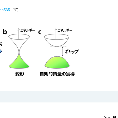
aan5351
]
次へ