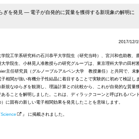
ぎを発見 ― 電子が自発的に質量を獲得する新現象の解明に
2017/12/1
学院工学系研究科の石川恭平大学院生（研究当時）、宮川和也助教、
樹大学院生、小林晃人准教授らの研究グループは、東京理科大学の田村
rthier主任研究員（グルノーブルアルペン大学 教授兼任）と共同で、未
電子相関が強い有機分子性結晶に着目することで実験的に初めて検証し
の新規なゆらぎを観測し、理論計算との比較から、これが自発的な質量
であることを解明しました。これは、ディラックコーンと呼ばれるバン
の）に固有の新しい電子相関効果を発見したことを意味します。
『
Science
』 に掲載されました。