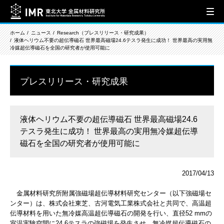
ホーム
ニュース
Research（プレスリリース・研究成果）
液体ヘリウム不要の超伝導磁石 世界最高磁場24.6テスラ発生に成功！ 世界最高の実用無
冷媒超伝導磁石を全国の研究者が使用可能に
プレスリリース・研究成果
液体ヘリウム不要の超伝導磁石 世界最高磁場24.6
テスラ発生に成功！ 世界最高の実用無冷媒超伝導
磁石を全国の研究者が使用可能に
2017/04/13
金属材料研究所附属強磁場超伝導材料研究センター（以下強磁場セ
ンター）は、株式会社東芝、古河電気工業株式会社と共同で、高温超
伝導材料を用いた無冷媒高温超伝導磁石の開発を行い、直径52 mmの
室温実験空間に24.6テスラの強磁場を発生させ、無冷媒超伝導磁石の