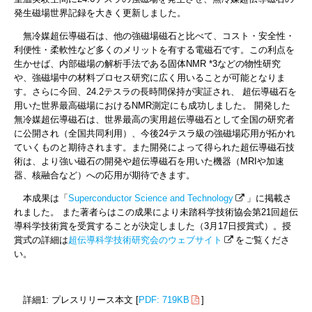
発生磁場世界記録を大きく更新しました。
無冷媒超伝導磁石は、他の強磁場磁石と比べて、コスト・安全性・
利便性・柔軟性など多くのメリットを有する電磁石です。この利点を
生かせば、内部磁場の解析手法である固体NMR *3などの物性研究
や、強磁場中の材料プロセス研究に広く用いることが可能となりま
す。さらに今回、24.2テスラの長時間保持が実証され、 超伝導磁石を
用いた世界最高磁場におけるNMR測定にも成功しました。 開発した
無冷媒超伝導磁石は、世界最高の実用超伝導磁石として全国の研究者
に公開され（全国共同利用）、今後24テスラ級の強磁場応用が拓かれ
ていくものと期待されます。また開発によって得られた超伝導磁石技
術は、より強い磁石の開発や超伝導磁石を用いた機器（MRIや加速
器、核融合など）への応用が期待できます。
本成果は「
Superconductor Science and Technology
」に掲載さ
れました。 また著者らはこの成果により未踏科学技術協会第21回超伝
導科学技術賞を受賞することが決定しました（3月17日授賞式）。授
賞式の詳細は
超伝導科学技術研究会のウェブサイト
をご覧くださ
い。
詳細1: プレスリリース本文 [
PDF: 719KB
]