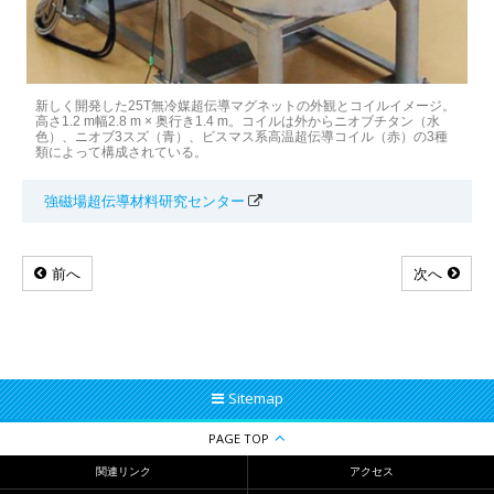
新しく開発した25T無冷媒超伝導マグネットの外観とコイルイメージ。
高さ1.2 m幅2.8 m × 奥行き1.4 m。コイルは外からニオブチタン（水
色）、ニオブ3スズ（青）、ビスマス系高温超伝導コイル（赤）の3種
類によって構成されている。
強磁場超伝導材料研究センター
前へ
次へ
Sitemap
PAGE TOP
関連リンク
アクセス