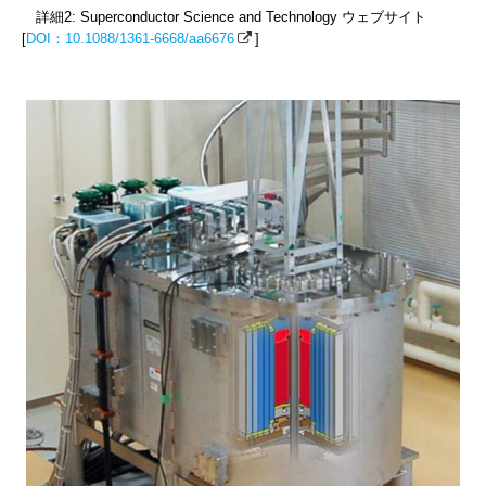
詳細2: Superconductor Science and Technology ウェブサイト
[
DOI：10.1088/1361-6668/aa6676
]