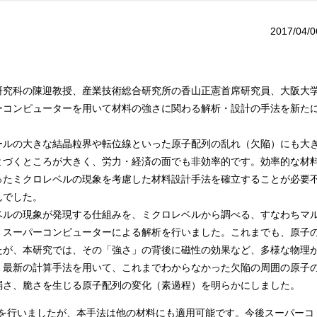
2017/04/0
研究科の陳迎教授、産業技術総合研究所の香山正憲首席研究員、大阪大
ーコンピューターを用いて材料の強さに関わる解析・設計の手法を新た
ールの大きな結晶粒界や転位線といった原子配列の乱れ（欠陥）にも大
とづくところが大きく、労力・経済の面でも非効率的です。効率的な材
ったミクロレベルの現象を考慮した材料設計手法を確立することが必要
んでした。
ベルの現象が発現する仕組みを、ミクロレベルから調べる、すなわちマ
、スーパーコンピューターによる解析を行いました。これまでも、原子
たが、本研究では、その「強さ」の背後に磁性の効果など、多様な物理
、最新の計算手法を用いて、これまでわからなかった欠陥の周囲の原子
弱さ、脆さを生じる原子配列の変化（素過程）を明らかにしました。
解析を行いましたが、本手法は他の材料にも適用可能です。今後スーパーコ