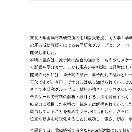
東北大学金属材料研究所の毛利哲夫教授、同大学工学
の尾方成信教授らによる共同研究グループは、スーパ
開発しました。
材料の強さは、原子間の結合の強さと、もう少しスケ
く影響を受けます。しかし現在の材料設計は経験にも
開発のためには、原子間の結合、原子配列の乱れとい
可欠ですが、今日まで十分には成し遂げられていませ
そこで本研究グループは、材料の強さというマクロレ
チスケールで材料の解析・設計する手法を開発すべく
結合力に着目した材料の「強さ」は解析されていまし
関与していることを初めて明らかにしました。さらに
位置や動きを可視化することに成功し、強さ、靭さ、
本研究では、電磁鋼板で有名なFe-Siを対象にして