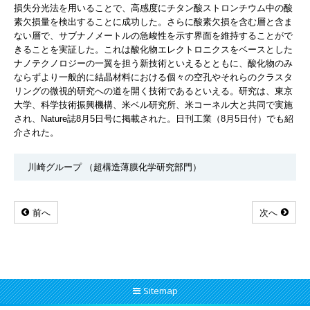
損失分光法を用いることで、高感度にチタン酸ストロンチウム中の酸
素欠損量を検出することに成功した。さらに酸素欠損を含む層と含ま
ない層で、サブナノメートルの急峻性を示す界面を維持することがで
きることを実証した。これは酸化物エレクトロニクスをベースとした
ナノテクノロジーの一翼を担う新技術といえるとともに、酸化物のみ
ならずより一般的に結晶材料における個々の空孔やそれらのクラスタ
リングの微視的研究への道を開く技術であるといえる。研究は、東京
大学、科学技術振興機構、米ベル研究所、米コーネル大と共同で実施
され、Nature誌8月5日号に掲載された。日刊工業（8月5日付）でも紹
介された。
川崎グループ （超構造薄膜化学研究部門）
前へ
次へ
Sitemap