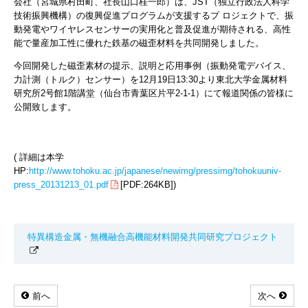
会社（宮城県村田町、社長山口桂一郎）は、JST（独立行政法人科学
技術振興機構）の復興促進プログラムが支援するプ ロジェクトで、振
動発電やワイヤレスセンサーの実用化と普及促進が期待される、高性
能で量産加工性に優れた鉄基の磁歪材料を共同開発しました。
今回開発した磁歪素材の提示、説明と応用事例（振動発電デバイス、
力計測（トルク）センサー）を12月19日13:30より東北大学金属材料
研究所2号館1階講堂（仙台市青葉区片平2-1-1）にて報道関係の皆様に
公開致します。
( 詳細は本学
HP:
http://www.tohoku.ac.jp/japanese/newimg/pressimg/tohokuuniv-
press_20131213_01.pdf
[PDF:264KB])
特異構造金属・無機融合高機能材料開発共同研究プロジェクト
前へ
次へ