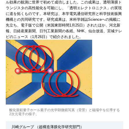
ル効果の観測に世界で初めて成功しました。この成果は、透明薄膜ト
ランジスタの高性能化を可能にし、「透明エレクトロニクス」の実現
に道を拓くものです。本研究は、本学電気通信研究所と科学技術振興
機構との共同研究です。研究成果は、米科学雑誌Scienceへの掲載に
先立ち、電子版で公開（米国東部時間1月25日）されたほか、河北新
報、日経産業新聞、日刊工業新聞の各紙、NHK、仙台放送、宮城テレ
ビのニュース（1月26日）で紹介されました。
酸化亜鉛量子ホール素子の光学顕微鏡写真（背景）と磁場中を伝導する
2次元電子の様子。
川崎グループ （超構造薄膜化学研究部門）