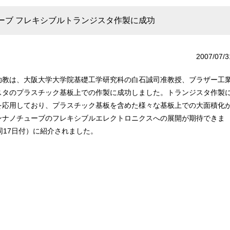
ーブ フレキシブルトランジスタ作製に成功
2007/07/3
助教は、大阪大学大学院基礎工学研究科の白石誠司准教授、ブラザー工
スタのプラスチック基板上での作製に成功しました。トランジスタ作製
を応用しており、プラスチック基板を含めた様々な基板上での大面積化
ンナノチューブのフレキシブルエレクトロニクスへの展開が期待できま
同17日付）に紹介されました。