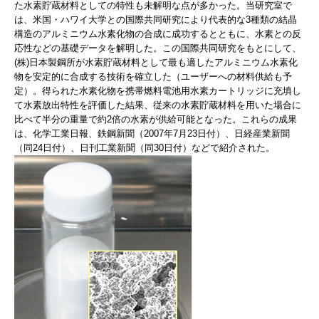
た水素貯蔵材料としての特性も未解明な点が多かった。当研究室で
は、米国・ハワイ大学との国際共同研究により代表的な3種類の結晶
構造のアルミニウム水素化物の合成に成功するとともに、水素との反
応性などの基礎データを解明した。この国際共同研究をもとにして、
(株)日本製鋼所が水素貯蔵材料として最も適したアルミニウム水素化
物を安定的に合成する技術を確立した（ユーザーへの材料供給も予
定）。得られた水素化物を携帯燃料電池用水素カートリッジに充填し
て水素放出特性を評価した結果、従来の水素貯蔵材料を用いた場合に
比べて半分の重量で約2倍の水素が供給可能となった。これらの成果
は、化学工業日報、鉄鋼新聞（2007年7月23日付）、日経産業新聞
（同24日付）、日刊工業新聞（同30日付）などで紹介された。