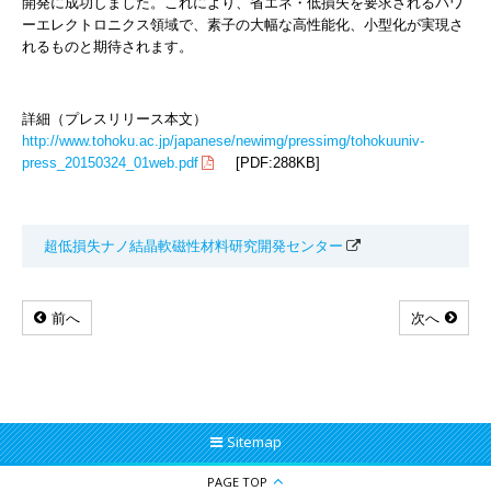
開発に成功しました。これにより、省エネ・低損失を要求されるパワ
ーエレクトロニクス領域で、素子の大幅な高性能化、小型化が実現さ
れるものと期待されます。
詳細（プレスリリース本文）
http://www.tohoku.ac.jp/japanese/newimg/pressimg/tohokuuniv-
press_20150324_01web.pdf
[PDF:288KB]
超低損失ナノ結晶軟磁性材料研究開発センター
前へ
次へ
Sitemap
PAGE TOP