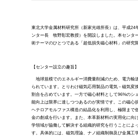
東北大学金属材料研究所（新家光雄所長）は、平成24
ンター長 牧野彰宏教授）を開設しました。本センター
術テーマのひとつである「超低損失磁心材料」の研究
【センター設立の趣旨】
地球規模でのエネルギー消費量削減のため、電力輸送
られています。とりわけ磁気応用製品の電気－磁気変換
割合を占めています。一方で磁心材料として96%のシ
能向上は限界に達しつつあるのが実情です。この磁心
ヘテロアモルファス構造の結晶化を利用し、極限まで
金の創成を行います。また、本革新材料の実用化に向
学領域が協働して解決する組織的研究を行うことによ
す。具体的には、磁気理論、ナノ組織制御及び金属工