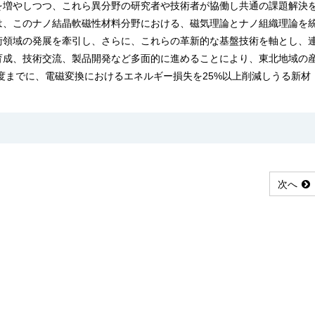
を増やしつつ、これら異分野の研究者や技術者が協働し共通の課題解決
は、このナノ結晶軟磁性材料分野における、磁気理論とナノ組織理論を
術領域の発展を牽引し、さらに、これらの革新的な基盤技術を軸とし、
育成、技術交流、製品開発など多面的に進めることにより、東北地域の
年度までに、電磁変換におけるエネルギー損失を25%以上削減しうる新材
次へ