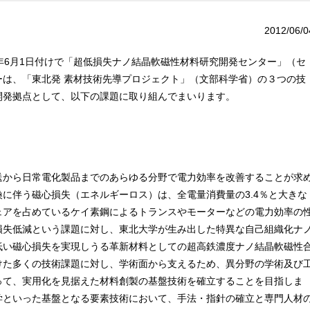
2012/06/0
年6月1日付けで「超低損失ナノ結晶軟磁性材料研究開発センター」（セ
は、「東北発 素材技術先導プロジェクト」（文部科学省）の３つの技
開発拠点として、以下の課題に取り組んでまいります。
から日常電化製品までのあらゆる分野で電力効率を改善することが求
に伴う磁心損失（エネルギーロス）は、全電量消費量の3.4％と大きな
ェアを占めているケイ素鋼によるトランスやモーターなどの電力効率の
損失低減という課題に対し、東北大学が生み出した特異な自己組織化ナ
低い磁心損失を実現しうる革新材料としての超高鉄濃度ナノ結晶軟磁性
けた多くの技術課題に対し、学術面から支えるため、異分野の学術及び
って、実用化を見据えた材料創製の基盤技術を確立することを目指しま
学といった基盤となる要素技術において、手法・指針の確立と専門人材