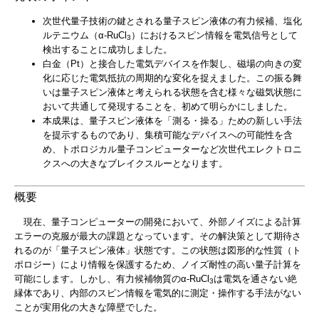
次世代量子技術の鍵とされる量子スピン液体の有力候補、塩化
ルテニウム（α-RuCl
）におけるスピン情報を電気信号として
3
検出することに成功しました。
白金（Pt）と接合した電気デバイスを作製し、磁場の向きの変
化に応じた電気抵抗の周期的な変化を捉えました。この振る舞
いは量子スピン液体と考えられる状態を含む様々な磁気状態に
おいて共通して発現することを、初めて明らかにしました。
本成果は、量子スピン液体を「測る・操る」ための新しい手法
を提示するものであり、集積可能なデバイスへの可能性を含
め、トポロジカル量子コンピューターなど次世代エレクトロニ
クスへの大きなブレイクスルーとなります。
概要
現在、量子コンピューターの開発において、外部ノイズによる計算
エラーの克服が最大の課題となっています。その解決策として期待さ
れるのが「量子スピン液体」状態です。この状態は図形的な性質（ト
ポロジー）により情報を保護するため、ノイズ耐性の高い量子計算を
可能にします。しかし、有力候補物質のα-RuCl
は電気を通さない絶
3
縁体であり、内部のスピン情報を電気的に測定・操作する手法がない
ことが実用化の大きな障壁でした。