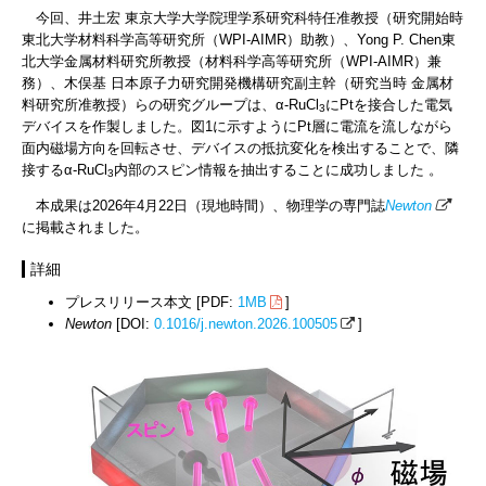
今回、井土宏 東京大学大学院理学系研究科特任准教授（研究開始時
東北大学材料科学高等研究所（WPI-AIMR）助教）、Yong P. Chen東
北大学金属材料研究所教授（材料科学高等研究所（WPI-AIMR）兼
務）、木俣基 日本原子力研究開発機構研究副主幹（研究当時 金属材
料研究所准教授）らの研究グループは、α-RuCl
にPtを接合した電気
3
デバイスを作製しました。図1に示すようにPt層に電流を流しながら
面内磁場方向を回転させ、デバイスの抵抗変化を検出することで、隣
接するα-RuCl
内部のスピン情報を抽出することに成功しました 。
3
本成果は2026年4月22日（現地時間）、物理学の専門誌
Newton
に掲載されました。
詳細
プレスリリース本文 [PDF:
1MB
]
Newton
[DOI:
0.1016/j.newton.2026.100505
]